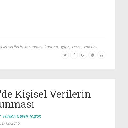
şisel verilerin korunması kanunu
,
gdpr
,
çerez
,
cookies
de Kişisel Verilerin
unması
r. Furkan Güven Taştan
31/12/2019