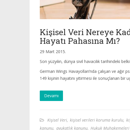
Kişisel Veri Nereye Ka
Hayatı Pahasına Mı?
29 Mart 2015.
Son yüzyılın, dünya sivil havacılık tarihindeki belk
German Wings Havayolları’nda çalışan ve ağır psik
149 kişinin hayatını yitirmesi ile sonuçlanan bir 
Devamı
Kişisel Veri
,
kişisel verileri koruma kurulu
,
ki
kanunu
,
avukatlık kanunu
,
Hukuk Muhakemeleri