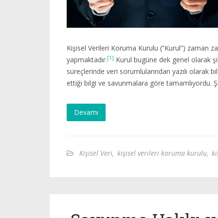
Kişisel Verileri Koruma Kurulu (“Kurul”) zaman za
[1]
yapmaktadır.
Kurul bugüne dek genel olarak şi
süreçlerinde veri sorumlularından yazılı olarak bil
ettiği bilgi ve savunmalara göre tamamlıyordu. 
Devamı
Kişisel Veri
,
kişisel verileri koruma kurulu
,
ki