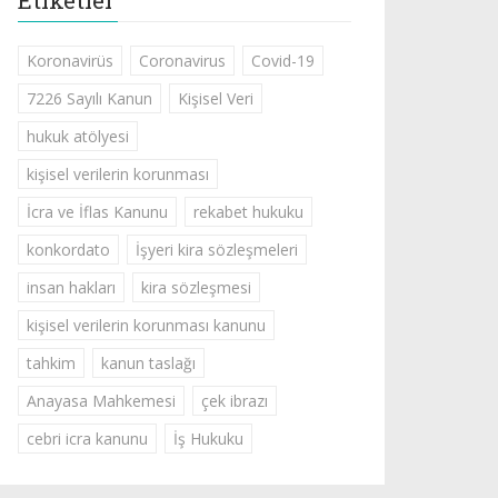
Etiketler
Koronavirüs
Coronavirus
Covid-19
7226 Sayılı Kanun
Kişisel Veri
hukuk atölyesi
kişisel verilerin korunması
İcra ve İflas Kanunu
rekabet hukuku
konkordato
İşyeri kira sözleşmeleri
insan hakları
kira sözleşmesi
kişisel verilerin korunması kanunu
tahkim
kanun taslağı
Anayasa Mahkemesi
çek ibrazı
cebri icra kanunu
İş Hukuku