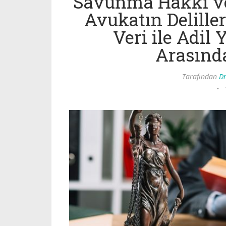
Savunma Hakkı ve 
Avukatın Deliller
Veri ile Adil
Arasınd
Tarafından
Dr
•