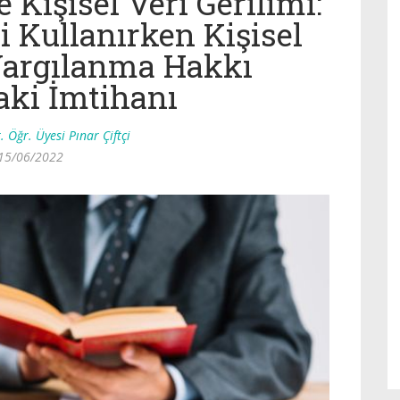
Kişisel Veri Gerilimi:
i Kullanırken Kişisel
 Yargılanma Hakkı
aki İmtihanı
. Öğr. Üyesi Pınar Çiftçi
15/06/2022