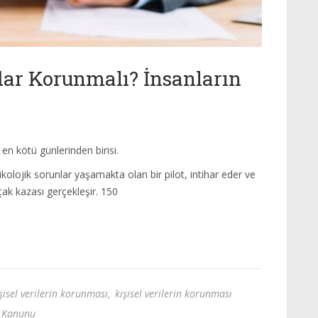
dar Korunmalı? İnsanların
i en kötü günlerinden birisi.
olojik sorunlar yaşamakta olan bir pilot, intihar eder ve
uçak kazası gerçekleşir. 150
şisel verilerin korunması
,
kişisel verilerin korunması
 Kanunu