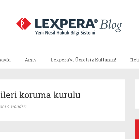
sayfa
Arşiv
Lexpera'yı Ücretsiz Kullanın!
İle
rileri koruma kurulu
lam 4 Gönderi