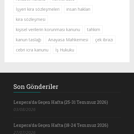
İşyeri kira sözleşmeleri
insan hakları
kira sözleşmesi
kişisel verilerin korunması kanunu
tahkim
kanun taslağı
Anayasa Mahkemesi
çek ibrazı
cebri icra kanunu
İş Hukuku
Son Gönderiler
Lexpera’da Geçen Hafta (25-31 Temmuz 2026)
03/08/2026
Lexpera’da Geçen Hafta (18-24 Temmuz 2026)
27/07/2026