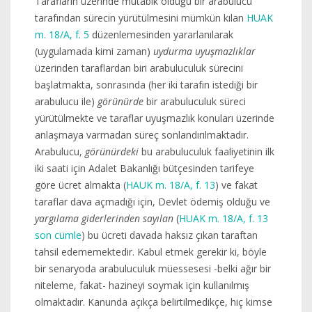
Tarafların üzerinde mutabık olduğu bir arabulucu
tarafından sürecin yürütülmesini mümkün kılan
HUAK
m. 18/A, f. 5
düzenlemesinden yararlanılarak
(uygulamada kimi zaman)
uydurma uyuşmazlıklar
üzerinden taraflardan biri arabuluculuk sürecini
başlatmakta, sonrasında (her iki tarafın istediği bir
arabulucu ile)
görünürde
bir arabuluculuk süreci
yürütülmekte ve taraflar uyuşmazlık konuları üzerinde
anlaşmaya varmadan süreç sonlandırılmaktadır.
Arabulucu,
görünürdeki
bu arabuluculuk faaliyetinin ilk
iki saati için Adalet Bakanlığı bütçesinden tarifeye
göre ücret almakta (
HAUK m. 18/A, f. 13
) ve fakat
taraflar dava açmadığı için, Devlet ödemiş olduğu ve
yargılama giderlerinden sayılan
(
HUAK m. 18/A, f. 13
son cümle
) bu ücreti davada haksız çıkan taraftan
tahsil edememektedir. Kabul etmek gerekir ki, böyle
bir senaryoda arabuluculuk müessesesi -belki ağır bir
niteleme, fakat- hazineyi soymak için kullanılmış
olmaktadır. Kanunda açıkça belirtilmedikçe, hiç kimse