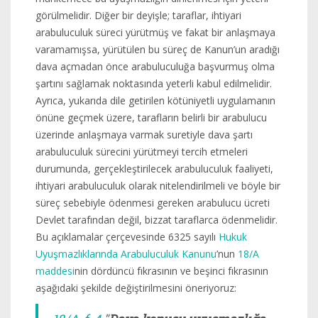
görülmelidir. Diğer bir deyişle; taraflar, ihtiyari
arabuluculuk süreci yürütmüş ve fakat bir anlaşmaya
varamamışsa, yürütülen bu süreç de Kanun’un aradığı
dava açmadan önce arabuluculuğa başvurmuş olma
şartını sağlamak noktasında yeterli kabul edilmelidir.
Ayrıca, yukarıda dile getirilen kötüniyetli uygulamanın
önüne geçmek üzere, tarafların belirli bir arabulucu
üzerinde anlaşmaya varmak suretiyle dava şartı
arabuluculuk sürecini yürütmeyi tercih etmeleri
durumunda, gerçekleştirilecek arabuluculuk faaliyeti,
ihtiyari arabuluculuk olarak nitelendirilmeli ve böyle bir
süreç sebebiyle ödenmesi gereken arabulucu ücreti
Devlet tarafından değil, bizzat taraflarca ödenmelidir.
Bu açıklamalar çerçevesinde 6325 sayılı
Hukuk
Uyuşmazlıklarında Arabuluculuk Kanunu
’nun
18/A
maddesi
nin dördüncü fıkrasının ve beşinci fıkrasının
aşağıdaki şekilde değiştirilmesini öneriyoruz: