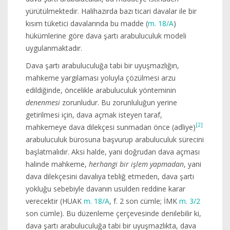
yürütülmektedir. Halihazırda bazı ticari davalar ile bir
kısım tüketici davalarında bu madde (
m. 18/A
)
hükümlerine göre dava şartı arabuluculuk modeli
uygulanmaktadır.
Dava şartı arabuluculuğa tabi bir uyuşmazlığın,
mahkeme yargılaması yoluyla çözülmesi arzu
edildiğinde, öncelikle arabuluculuk yönteminin
denenmesi
zorunludur. Bu zorunluluğun yerine
getirilmesi için, dava açmak isteyen taraf,
[2]
mahkemeye dava dilekçesi sunmadan önce (adliye)
arabuluculuk bürosuna başvurup arabuluculuk sürecini
başlatmalıdır. Aksi halde, yani doğrudan dava açması
halinde mahkeme,
herhangi bir işlem yapmadan
, yani
dava dilekçesini davalıya tebliğ etmeden, dava şartı
yokluğu sebebiyle davanın usulden reddine karar
verecektir (HUAK
m. 18/A
, f. 2 son cümle; İMK
m. 3/2
son cümle). Bu düzenleme çerçevesinde denilebilir ki,
dava şartı arabuluculuğa tabi bir uyuşmazlıkta, dava