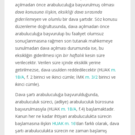
açılmadan önce arabuluculuğa başvurulmuş olması
dava konusuna ilişkin, eksikliği dava sırasında
giderilemeyen
ve
olumlu
bir dava şartıdır. Söz konusu
düzenleme doğrultusunda, dava açılmadan önce
arabuluculuğa başvurulup bu faaliyet olumsuz
sonuçlanmasına rağmen son tutanak mahkemeye
sunulmadan dava açılması durumunda ise, bu
eksikliğin giderilmesi için
bir haftalık
kesin süre
verilecektir. Verilen süre içinde eksiklik yerine
getirilmezse, dava usulden reddedilecektir (HUAK
m.
18/A
, f. 2 birinci ve ikinci cümle; İMK
m. 3/2
birinci ve
ikinci cümle).
Dava şartı arabuluculuğa başvurulduğunda,
arabuluculuk süreci, (adliye) arabuluculuk bürosuna
başvurulmasıyla (HUAK
m. 18/A
, f.4) başlamaktadır.
Kanun her ne kadar ihtiyari arabuluculukta sürecin
başlamasına ilişkin
HUAK m. 16
’dan farklı olarak, dava
şartı arabuluculukta sürecin ne zaman başlamış