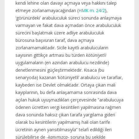
kendi lehine olan davayı açmaya veya hakkını talep
etmeye zorlanamayacağından (
HMK m. 24/2
),
‘görünürdeki’ arabuluculuk süreci sonunda anlaşmaya
varmayan ve fakat dava açmadan önce arabuluculuk
sürecini başlatmak üzere adliye arabuluculuk
bürosuna başvuran taraf, dava açmaya
zorlanamamaktadır. Sicile kayıtlı arabulucuların
sayısının gittikçe artması bu türden
kötüniyetli
uygulamaların (en azından arabulucu nezdinde)
denetlenmesini güçleştirmektedir. Kısaca (bu
senaryoda) kazanan ‘kötüniyetli’ arabulucu ve taraflar,
kaybeden ise Devlet olmaktadır. Ortaya çıkan mali
kayıplarının, bu defa anlaşamama sonrasında dava
açılan hukuk uyuşmazlıkları çerçevesinde “arabulucuya
ödenen ücretten vergi kesintileri yapılmasına rağmen
dava sonunda haksız çıkan tarafa yargılama gideri
olarak bu kesintilerin yapılmamış hali olan tarife
ücretinin aynen yansıtılmasıyla” telafi edildiği ileri
sürülebilirse de -
kanımızca
- soruna bu şekilde