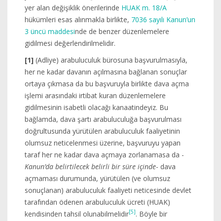
yer alan değişiklik önerilerinde
HUAK m. 18/A
hükümleri esas alınmakla birlikte,
7036 sayılı Kanun’un
3 üncü maddesi
nde de benzer düzenlemelere
gidilmesi değerlendirilmelidir.
[1]
(Adliye) arabuluculuk bürosuna başvurulmasıyla,
her ne kadar davanın açılmasına bağlanan sonuçlar
ortaya çıkmasa da bu başvuruyla birlikte dava açma
işlemi arasındaki irtibat kuran düzenlemelere
gidilmesinin isabetli olacağı kanaatindeyiz. Bu
bağlamda, dava şartı arabuluculuğa başvurulması
doğrultusunda yürütülen arabuluculuk faaliyetinin
olumsuz neticelenmesi üzerine, başvuruyu yapan
taraf her ne kadar dava açmaya zorlanamasa da -
Kanun’da belirtilecek belirli bir süre içinde
- dava
açmaması durumunda, yürütülen (ve olumsuz
sonuçlanan) arabuluculuk faaliyeti neticesinde devlet
tarafından ödenen arabuluculuk ücreti (HUAK)
[5]
kendisinden tahsil olunabilmelidir
. Böyle bir