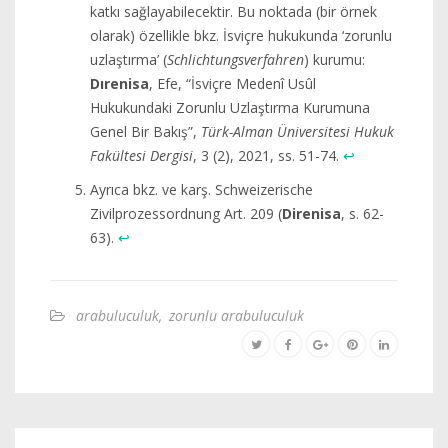
katkı sağlayabilecektir. Bu noktada (bir örnek
olarak) özellikle bkz. İsviçre hukukunda ‘zorunlu
uzlaştırma’ (
Schlichtungsverfahren
) kurumu:
Dırenisa
, Efe, “İsviçre Medenî Usûl
Hukukundaki Zorunlu Uzlaştırma Kurumuna
Genel Bir Bakış”,
Türk-Alman Üniversitesi Hukuk
Fakültesi Dergisi
, 3 (2), 2021, ss. 51-74.
↩︎
Ayrıca bkz. ve karş. Schweizerische
Zivilprozessordnung Art. 209 (
Direnisa
, s. 62-
63).
↩︎
arabuluculuk
,
zorunlu arabuluculuk