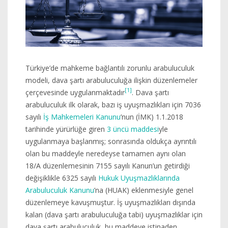
Türkiye’de mahkeme bağlantılı zorunlu arabuluculuk
modeli, dava şartı arabuluculuğa ilişkin düzenlemeler
[1]
çerçevesinde uygulanmaktadır
. Dava şartı
arabuluculuk ilk olarak, bazı iş uyuşmazlıkları için 7036
sayılı
İş Mahkemeleri Kanunu
’nun (İMK) 1.1.2018
tarihinde yürürlüğe giren
3 üncü maddesi
yle
uygulanmaya başlanmış; sonrasında oldukça ayrıntılı
olan bu maddeyle neredeyse tamamen aynı olan
18/A düzenlemesinin 7155 sayılı Kanun’un getirdiği
değişiklikle 6325 sayılı
Hukuk Uyuşmazlıklarında
Arabuluculuk Kanunu
’na (HUAK) eklenmesiyle genel
düzenlemeye kavuşmuştur. İş uyuşmazlıkları dışında
kalan (dava şartı arabuluculuğa tabi) uyuşmazlıklar için
dava şartı arabuluculuk, bu maddeye istinaden