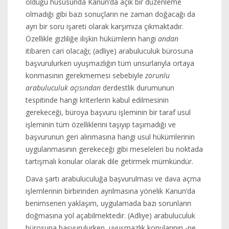
olduğu hususunda Kanun’da açık bir düzenleme
olmadığı gibi bazı sonuçların ne zaman doğacağı da
ayrı bir soru işareti olarak karşımıza çıkmaktadır.
Özellikle gizliliğe ilişkin hükümlerin hangi
andan
itibaren cari olacağı; (adliye) arabuluculuk bürosuna
başvurulurken uyuşmazlığın tüm unsurlarıyla ortaya
konmasının gerekmemesi sebebiyle
zorunlu
arabuluculuk açısından
derdestlik durumunun
tespitinde hangi kriterlerin kabul edilmesinin
gerekeceği, büroya başvuru işleminin bir taraf usul
işleminin tüm özelliklerini taşıyıp taşımadığı ve
başvurunun geri alınmasına hangi usul hükümlerinin
uygulanmasının gerekeceği gibi meseleleri bu noktada
tartışmalı konular olarak dile getirmek mümkündür.
Dava şartı arabuluculuğa başvurulması ve dava açma
işlemlerinin birbirinden ayrılmasına yönelik Kanun’da
benimsenen yaklaşım, uygulamada bazı sorunların
doğmasına yol açabilmektedir. (Adliye) arabuluculuk
bürosuna başvurulurken, uyuşmazlık konularının -ne