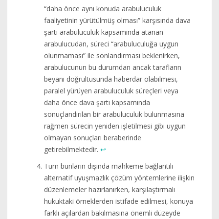
“daha önce aynı konuda arabuluculuk
faaliyetinin yürütülmüş olması” karşısında dava
şartı arabuluculuk kapsamında atanan
arabulucudan, süreci “arabuluculuğa uygun
olunmaması” ile sonlandırması beklenirken,
arabulucunun bu durumdan ancak tarafların
beyanı doğrultusunda haberdar olabilmesi,
paralel yürüyen arabuluculuk süreçleri veya
daha önce dava şartı kapsamında
sonuçlandırılan bir arabuluculuk bulunmasına
rağmen sürecin yeniden işletilmesi gibi uygun
olmayan sonuçları beraberinde
getirebilmektedir.
↩︎
Tüm bunların dışında mahkeme bağlantılı
alternatif uyuşmazlık çözüm yöntemlerine ilişkin
düzenlemeler hazırlanırken, karşılaştırmalı
hukuktaki örneklerden istifade edilmesi, konuya
farklı açılardan bakılmasına önemli düzeyde