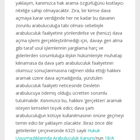
yaklaşım, kanımızca hak arama özgürlüğünü kısıtlayıcı
niteliğe sahip olmayacaktır. Zira, bir kimse dava
açmaya karar verdiğinde her ne kadar bu davanın
zorunlu arabuluculuğa tabi olması sebebiyle
arabuluculuk faaliyetine yönlendirilse ve (henüz) dava
açma işlemi gerçekleştirilmediği için, davayı geri alma
gibi taraf usul işlemlerinin yargılama harç ve
giderlerden sorumluluğa ilişkin hükümleriyle muhatap
kılınamasa da dava şartı arabuluculuk faaliyetinin
olumsuz sonuçlanmasına rağmen iddia ettiği hakkını
aramak üzere dava açmadığında, yürütülen
arabuluculuk faaliyeti neticesinde Devletin
arabulucuya ödemiş olduğu ücretten sorumlu
tutulmalıdır.
Kanımızca
bu, hakkını ‘gerçekten’ aramak
isteyen kimseleri teşvik edici; dava şartı
arabuluculuğun kötüye kullanılmasının önüne geçmeyi
temin edici bir yaklaşım olacaktır. Biraz önce dile
getirilenler çerçevesinde 6325 sayılı
Hukuk
Uyuşmazlıklarında Arabuluculuk Kanunu
’nun
18/A