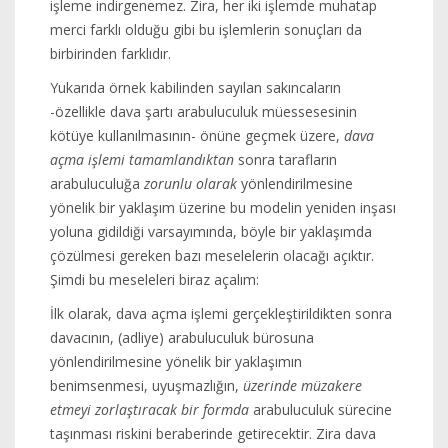
işleme indirgenemez. Zira, her iki işlemde muhatap
merci farklı olduğu gibi bu işlemlerin sonuçları da
birbirinden farklıdır.
Yukarıda örnek kabilinden sayılan sakıncaların
-özellikle dava şartı arabuluculuk müessesesinin
kötüye kullanılmasının- önüne geçmek üzere,
dava
açma işlemi tamamlandıktan
sonra tarafların
arabuluculuğa
zorunlu olarak
yönlendirilmesine
yönelik bir yaklaşım üzerine bu modelin yeniden inşası
yoluna gidildiği varsayımında, böyle bir yaklaşımda
çözülmesi gereken bazı meselelerin olacağı açıktır.
Şimdi bu meseleleri biraz açalım:
İlk olarak, dava açma işlemi gerçekleştirildikten sonra
davacının, (adliye) arabuluculuk bürosuna
yönlendirilmesine yönelik bir yaklaşımın
benimsenmesi, uyuşmazlığın,
üzerinde müzakere
etmeyi zorlaştıracak bir formda
arabuluculuk sürecine
taşınması riskini beraberinde getirecektir. Zira dava