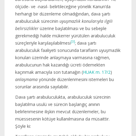
ölçüde- ve -nasıl- belirtileceğine yönelik Kanun’da
herhangi bir düzenleme olmadığından, dava şartı
arabuluculuk sürecinin
uyuşmazlık konularıyla ilgili
belirsizlikler
üzerine başlatılması ve bu sebeple
gerekmediği halde mükerrer yürütülen arabuluculuk
[3]
süreçleriyle karşılaşılabilmesi
; dava şartı
arabuluculuk faaliyeti sonucunda tarafların uyuşmazlık
konuları üzerinde anlaşmaya varmasına rağmen,
arabulucunun hak kazandığı ücreti ödemekten
kaçınmak amacıyla son tutanağın (
HUAK m. 17/2
)
anlaşmama
yönünde düzenlenmesini istemeleri bu
sorunlar arasında sayılabilir.
Dava şartı arabuluculukta, arabuluculuk sürecinin
başlatılma usulü ve sürecin başlangıç anının
belirlenmesine ilişkin mevcut düzenlemeler, bu
müessesenin kötüye kullanılmasına da müsaittir.
Şöyle ki: