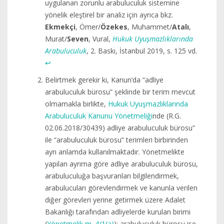
uygulanan zorunlu arabuluculuk sistemine
yönelik eleştirel bir analiz için ayrıca bkz.
Ekmekçi
, Ömer/
Özekes
, Muhammet/
Atalı
,
Murat/
Seven
, Vural,
Hukuk Uyuşmazlıklarında
Arabuluculuk
, 2. Baskı, İstanbul 2019, s. 125 vd.
↩︎
Belirtmek gerekir ki, Kanun’da “adliye
arabuluculuk bürosu” şeklinde bir terim mevcut
olmamakla birlikte,
Hukuk Uyuşmazlıklarında
Arabuluculuk Kanunu Yönetmeliği
nde (R.G.
02.06.2018/30439) adliye arabuluculuk bürosu”
ile “arabuluculuk bürosu” terimleri birbirinden
ayrı anlamda kullanılmaktadır. Yönetmelikte
yapılan ayrıma göre adliye arabuluculuk bürosu,
arabuluculuğa başvuranları bilgilendirmek,
arabulucuları görevlendirmek ve kanunla verilen
diğer görevleri yerine getirmek üzere Adalet
Bakanlığı tarafından adliyelerde kurulan birimi
(
Yönetmelik m. 4/1(a)
); arabuluculuk bürosu ise