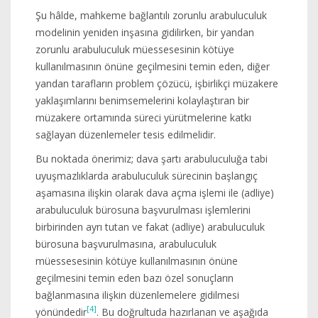
Şu hâlde, mahkeme bağlantılı zorunlu arabuluculuk
modelinin yeniden inşasına gidilirken, bir yandan
zorunlu arabuluculuk müessesesinin kötüye
kullanılmasının önüne geçilmesini temin eden, diğer
yandan tarafların problem çözücü, işbirlikçi müzakere
yaklaşımlarını benimsemelerini kolaylaştıran bir
müzakere ortamında süreci yürütmelerine katkı
sağlayan düzenlemeler tesis edilmelidir.
Bu noktada önerimiz; dava şartı arabuluculuğa tabi
uyuşmazlıklarda arabuluculuk sürecinin başlangıç
aşamasına ilişkin olarak dava açma işlemi ile (adliye)
arabuluculuk bürosuna başvurulması işlemlerini
birbirinden ayrı tutan ve fakat (adliye) arabuluculuk
bürosuna başvurulmasına, arabuluculuk
müessesesinin kötüye kullanılmasının önüne
geçilmesini temin eden bazı özel sonuçların
bağlanmasına ilişkin düzenlemelere gidilmesi
[4]
yönündedir
. Bu doğrultuda hazırlanan ve aşağıda