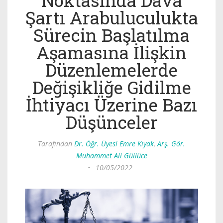
Noktasında Dava
Şartı Arabuluculukta
Sürecin Başlatılma
Aşamasına İlişkin
Düzenlemelerde
Değişikliğe Gidilme
İhtiyacı Üzerine Bazı
Düşünceler
Tarafından
Dr. Öğr. Üyesi Emre Kıyak
,
Arş. Gör.
Muhammet Ali Güllüce
•
10/05/2022