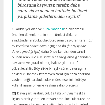
bürosuna başvuran tarafın daha
sonra dava açması halinde, bu ücret
yargılama giderlerinden sayılır.”
Yukarıda yer alan ve
18/A maddesi
ne eklenmesi
önerilen düzenlemenin son cümlesi dikkate
alındığında, arabuluculuk bürosuna başvuran taraf,
bir
ay geçtikten sonra
dava açtığında da (
bir ay içinde
dava açmadığı için
) daha önce kendisinden tahsil
olunan arabuluculuk ücreti yine yargılama giderinden
sayılacak ve (kural olarak) haksız çıkan tarafa
yükletilecektir. Böylelikle bir aylık süre, dava açma
hakkını kullanmak istemeyen taraf için cezalandırma
vasfına değil, arabuluculuk müessesesinin kötüye
kullanılmasını önleme vasfına sahip olacaktır.
[2]
Dava şartı arabuluculuğa tabi bir uyuşmazlığa
ilişkin olarak yürütülen ihtiyari arabuluculuk süreci de
mahkemece bu uyuşmazlığın dinlenmesi için yeterli