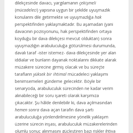
dilekçesinde davacı, yargılamanın
çekişmeli
(
mücadeleci
) yapısına uygun bir şekilde uyuşmazlık
konularını dile getirmekte ve uyuşmazlığa
hak
perspektifinden yaklaşmaktadır. Bu aşamadan (yani
davacının pozisyonunu, hak perspektifinden ortaya
koyduğu bir dava dilekçesi mevcut olduktan) sonra
uyuşmazlığın arabuluculuğa götürülmesi durumunda,
davalı taraf -ister istemez- dava dilekçesinde yer alan
iddialar ve bunların dayanak noktalarını dikkate alarak
müzakere sürecine girmiş olacak ve bu süreçte
tarafların
yüksek bir ihtimal
mücadeleci yaklaşımı
benimsemeleri gündeme gelecektir. Böyle bir
senaryoda, arabuluculuk sürecinden ne kadar verim
alınabileceği bir soru işareti olarak karşımıza
çıkacaktır. Şu hâlde denilebilir ki, dava açılmasından
hemen sonra
dava açan tarafın dava şartı
arabuluculuğa yönlendirilmesine yönelik yaklaşım
üzerine sürecin inşası, arabuluculuk müzakerelerinden
olumlu sonuç alınmasını güçleştiren bazı riskler ihtiva