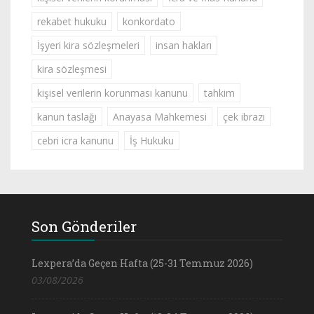
rekabet hukuku
konkordato
İşyeri kira sözleşmeleri
insan hakları
kira sözleşmesi
kişisel verilerin korunması kanunu
tahkim
kanun taslağı
Anayasa Mahkemesi
çek ibrazı
cebri icra kanunu
İş Hukuku
Son Gönderiler
Lexpera’da Geçen Hafta (25-31 Temmuz 2026)
03/08/2026