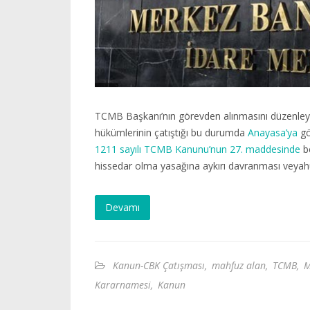
TCMB Başkanı’nın görevden alınmasını düzenley
hükümlerinin çatıştığı bu durumda
Anayasa’ya
gö
1211 sayılı TCMB Kanunu’nun 27. maddesinde
be
hissedar olma yasağına aykırı davranması veya
Devamı
Kanun-CBK Çatışması
,
mahfuz alan
,
TCMB
,
M
Kararnamesi
,
Kanun