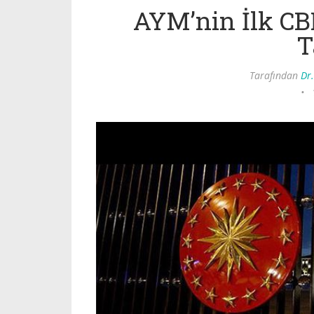
AYM’nin İlk CB
T
Tarafından
Dr.
•