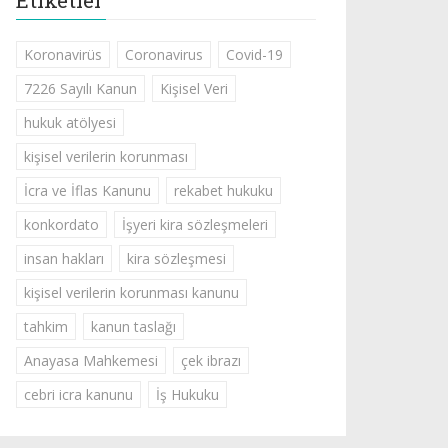
Etiketler
Koronavirüs
Coronavirus
Covid-19
7226 Sayılı Kanun
Kişisel Veri
hukuk atölyesi
kişisel verilerin korunması
İcra ve İflas Kanunu
rekabet hukuku
konkordato
İşyeri kira sözleşmeleri
insan hakları
kira sözleşmesi
kişisel verilerin korunması kanunu
tahkim
kanun taslağı
Anayasa Mahkemesi
çek ibrazı
cebri icra kanunu
İş Hukuku