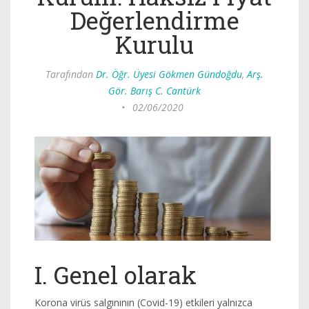
Değerlendirme
Kurulu
Tarafından
Dr. Öğr. Üyesi Gökmen Gündoğdu
,
Arş.
Gör. Barış C. Cantürk
•
02/06/2020
I. Genel olarak
Korona virüs salgınının (Covid-19) etkileri yalnızca