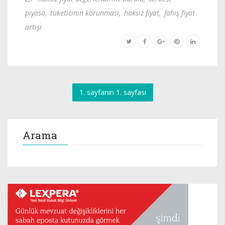
piyasa
,
tüketicinin korunması
,
haksız fiyat
,
fahiş fiyat
artışı
1. sayfanın 1. sayfası
Arama