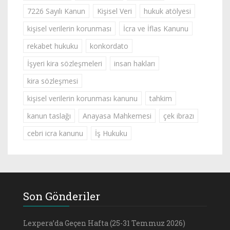
7226 Sayılı Kanun
Kişisel Veri
hukuk atölyesi
kişisel verilerin korunması
İcra ve İflas Kanunu
rekabet hukuku
konkordato
İşyeri kira sözleşmeleri
insan hakları
kira sözleşmesi
kişisel verilerin korunması kanunu
tahkim
kanun taslağı
Anayasa Mahkemesi
çek ibrazı
cebri icra kanunu
İş Hukuku
Son Gönderiler
Lexpera’da Geçen Hafta (25-31 Temmuz 2026)