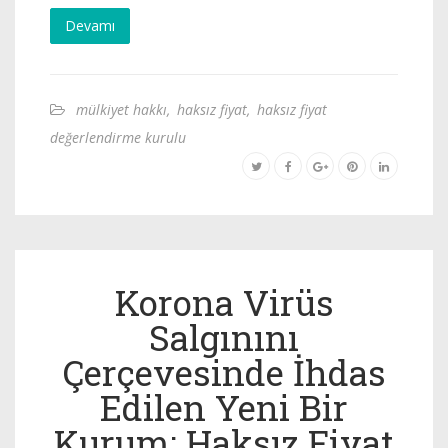
Devamı
mülkiyet hakkı
,
haksız fiyat
,
haksız fiyat
değerlendirme kurulu
Korona Virüs
Salgınını
Çerçevesinde İhdas
Edilen Yeni Bir
Kurum: Haksız Fiyat