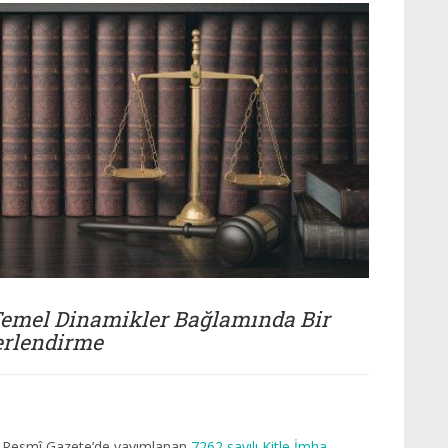
 Temel Dinamikler Bağlamında Bir
erlendirme
ılı Resmî Gazete’de yayımlanan
7262 sayılı Kitle İmha