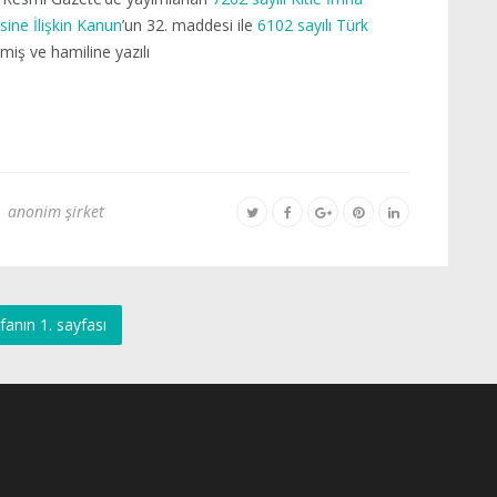
ine İlişkin Kanun
’un 32. maddesi ile
6102 sayılı Türk
lmiş ve hamiline yazılı
anonim şirket
fanın 1. sayfası