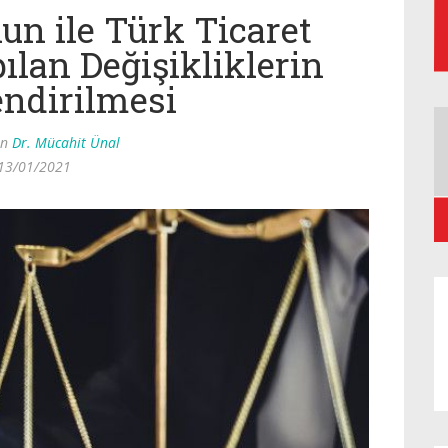
un ile Türk Ticaret
lan Değişikliklerin
endirilmesi
an
Dr. Mücahit Ünal
13/01/2021