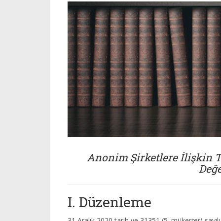
Anonim Şirketlere İlişkin
Değ
I. Düzenleme
31 Aralık 2020 tarih ve 31351 (5. mükerrer) say