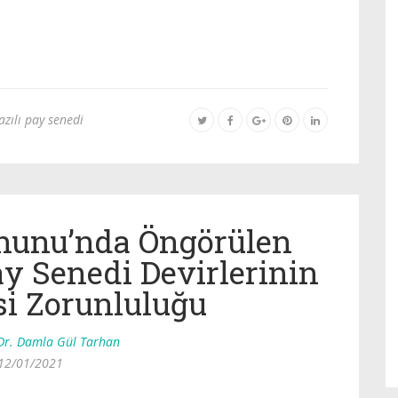
azılı pay senedi
anunu’nda Öngörülen
ay Senedi Devirlerinin
si Zorunluluğu
Dr. Damla Gül Tarhan
12/01/2021