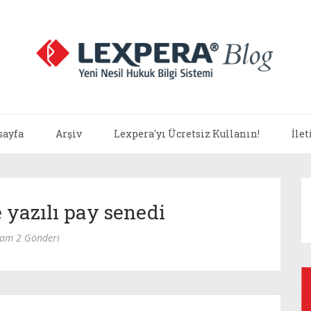
sayfa
Arşiv
Lexpera'yı Ücretsiz Kullanın!
İle
 yazılı pay senedi
lam 2 Gönderi