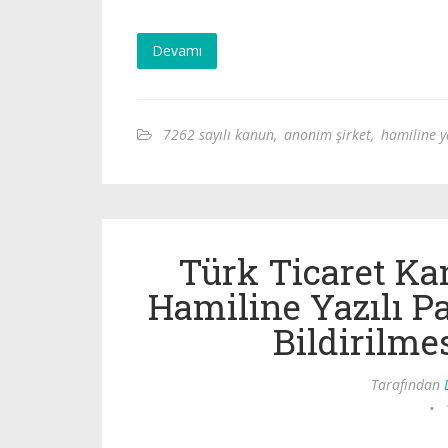
Devamı
7262 sayılı kanun
,
anonim şirket
,
hamiline y
Türk Ticaret K
Hamiline Yazılı P
Bildirilme
Tarafından
•