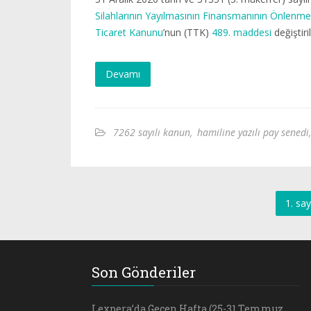
Silahlarının Yayılmasının Finansmanının Önlenmes
Ticaret Kanunu
’nun (TTK)
489. maddesi
değiştiri
Devamı
7262 sayılı kanun
,
hamiline yazılı pay senedi
,
1. say
Son Gönderiler
Lexpera’da Geçen Hafta (25-31 Temmuz