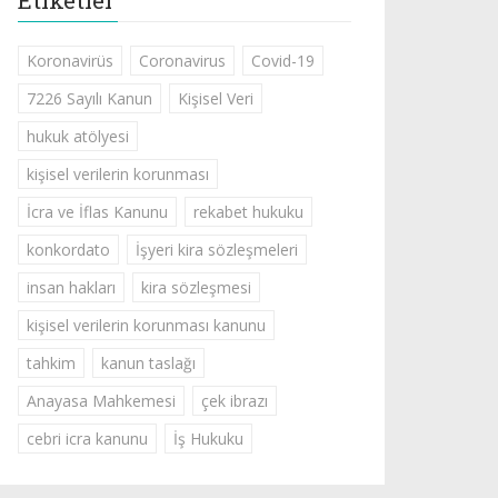
Etiketler
Koronavirüs
Coronavirus
Covid-19
7226 Sayılı Kanun
Kişisel Veri
hukuk atölyesi
kişisel verilerin korunması
İcra ve İflas Kanunu
rekabet hukuku
konkordato
İşyeri kira sözleşmeleri
insan hakları
kira sözleşmesi
kişisel verilerin korunması kanunu
tahkim
kanun taslağı
Anayasa Mahkemesi
çek ibrazı
cebri icra kanunu
İş Hukuku