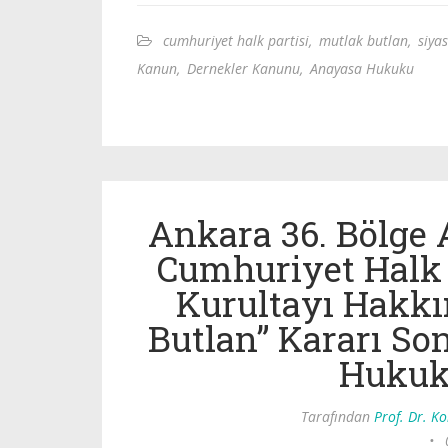
cumhuriyet halk partisi
,
mutlak butlan
,
siyas
Kanun
,
Dernekler Kanunu
,
Anayasa Hukuku
Ankara 36. Bölge
Cumhuriyet Halk 
Kurultayı Hakkı
Butlan” Kararı So
Hukuk
Tarafından
Prof. Dr. K
•