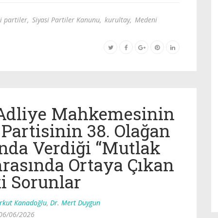
i partiler
,
Siyasi Partiler Kanunu
,
kurultay
,
Medeni
 Adliye Mahkemesinin
Partisinin 38. Olağan
nda Verdiği “Mutlak
nrasında Ortaya Çıkan
i Sorunlar
orkut Kanadoğlu
,
Dr. Mert Duygun
06/06/2026