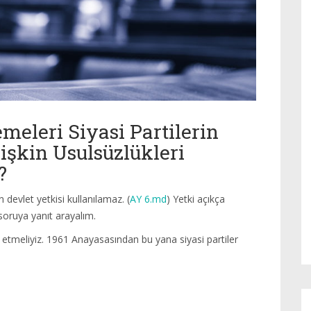
meleri Siyasi Partilerin
işkin Usulsüzlükleri
?
vlet yetkisi kullanılamaz. (
AY 6.md
) Yetki açıkça
soruya yanıt arayalım.
it etmeliyiz. 1961 Anayasasından bu yana siyasi partiler