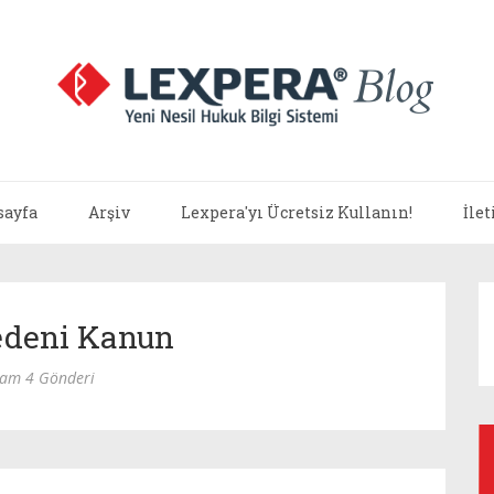
sayfa
Arşiv
Lexpera'yı Ücretsiz Kullanın!
İle
edeni Kanun
lam 4 Gönderi