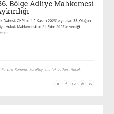
a 36. Bölge Adliye Mahkemesi
ykırılığı
Dairesi, CHP’nin 4-5 Kasım 2023’te yapılan 38. Olağan
Asliye Hukuk Mahkemesi’nin 24 Ekim 2025’te verdiği
esine
i Partiler Kanunu
,
kurultay
,
mutlak butlan
,
Hukuk