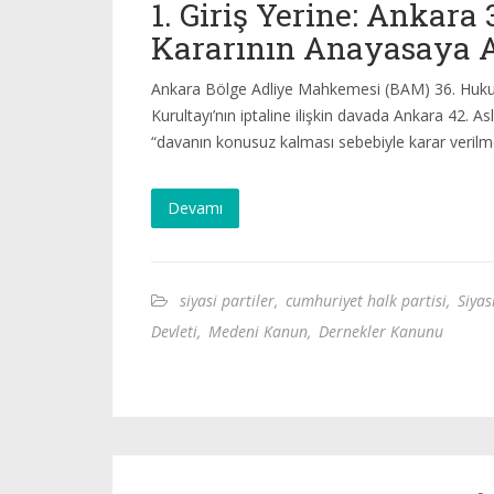
1. Giriş Yerine: Ankar
Kararının Anayasaya A
Ankara Bölge Adliye Mahkemesi (BAM) 36. Hukuk 
Kurultayı’nın iptaline ilişkin davada Ankara 42. 
“davanın konusuz kalması sebebiyle karar verilm
Devamı
siyasi partiler
,
cumhuriyet halk partisi
,
Siyas
Devleti
,
Medeni Kanun
,
Dernekler Kanunu