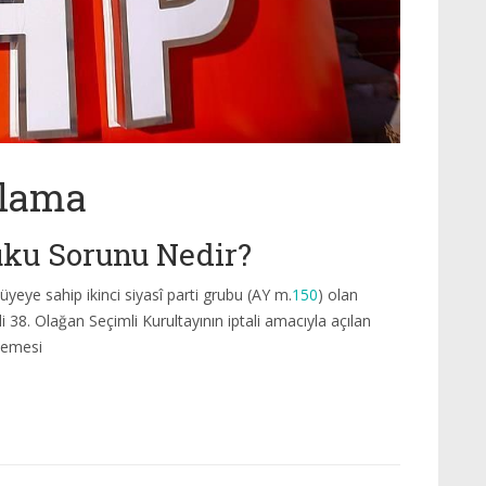
klama
uku Sorunu Nedir?
üyeye sahip ikinci siyasî parti grubu (AY m.
150
) olan
 38. Olağan Seçimli Kurultayının iptali amacıyla açılan
hkemesi