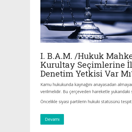
I. B.A.M. /Hukuk Mahke
Kurultay Seçimlerine İl
Denetim Yetkisi Var Mı
Kamu hukukunda kaynağını anayasadan almayan de
verilmelidir. Bu çerçeveden hareketle yukarıdaki 
Öncelikle siyasi partilerin hukuki statüsünü tesp
Devamı