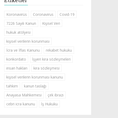
Etiketler
Koronavirüs
Coronavirus
Covid-19
7226 Sayılı Kanun
Kişisel Veri
hukuk atölyesi
kişisel verilerin korunması
İcra ve İflas Kanunu
rekabet hukuku
konkordato
İşyeri kira sözleşmeleri
insan hakları
kira sözleşmesi
kişisel verilerin korunması kanunu
tahkim
kanun taslağı
Anayasa Mahkemesi
çek ibrazı
cebri icra kanunu
İş Hukuku