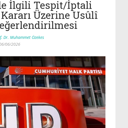
 İlgili Tespit/İptali
 Kararı Üzerine Usûlî
eğerlendirilmesi
f. Dr. Muhammet Özekes
06/06/2026