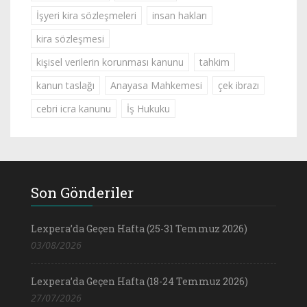
İşyeri kira sözleşmeleri
insan hakları
kira sözleşmesi
kişisel verilerin korunması kanunu
tahkim
kanun taslağı
Anayasa Mahkemesi
çek ibrazı
cebri icra kanunu
İş Hukuku
Son Gönderiler
Lexpera’da Geçen Hafta (25-31 Temmuz 2026)
03/08/2026
Lexpera’da Geçen Hafta (18-24 Temmuz 2026)
27/07/2026