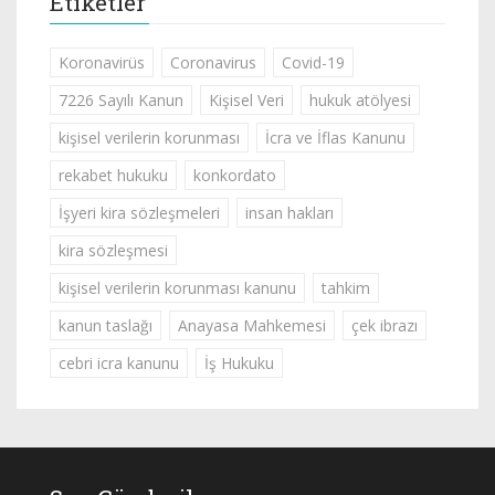
Etiketler
Koronavirüs
Coronavirus
Covid-19
7226 Sayılı Kanun
Kişisel Veri
hukuk atölyesi
kişisel verilerin korunması
İcra ve İflas Kanunu
rekabet hukuku
konkordato
İşyeri kira sözleşmeleri
insan hakları
kira sözleşmesi
kişisel verilerin korunması kanunu
tahkim
kanun taslağı
Anayasa Mahkemesi
çek ibrazı
cebri icra kanunu
İş Hukuku