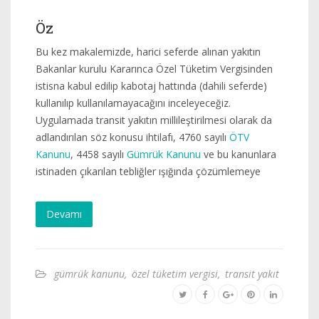
Öz
Bu kez makalemizde, harici seferde alınan yakıtın
Bakanlar kurulu Kararınca Özel Tüketim Vergisinden
istisna kabul edilip kabotaj hattında (dahili seferde)
kullanılıp kullanılamayacağını inceleyeceğiz.
Uygulamada transit yakıtın millileştirilmesi olarak da
adlandırılan söz konusu ihtilafı, 4760 sayılı
ÖTV
Kanunu
, 4458 sayılı
Gümrük Kanunu
ve bu kanunlara
istinaden çıkarılan tebliğler ışığında çözümlemeye
Devamı
gümrük kanunu
,
özel tüketim vergisi
,
transit yakıt