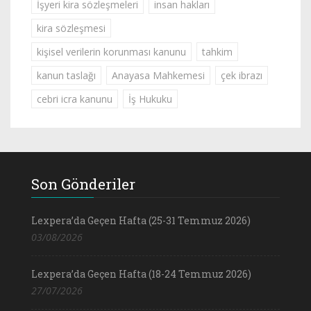
İşyeri kira sözleşmeleri
insan hakları
kira sözleşmesi
kişisel verilerin korunması kanunu
tahkim
kanun taslağı
Anayasa Mahkemesi
çek ibrazı
cebri icra kanunu
İş Hukuku
Son Gönderiler
Lexpera’da Geçen Hafta (25-31 Temmuz 2026)
03/08/2026
Lexpera’da Geçen Hafta (18-24 Temmuz 2026)
27/07/2026