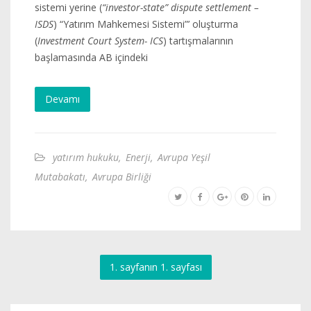
sistemi yerine (
“investor-state” dispute settlement –
ISDS
) “Yatırım Mahkemesi Sistemi”’ oluşturma
(
Investment Court System- ICS
) tartışmalarının
başlamasında AB içindeki
Devamı
yatırım hukuku
,
Enerji
,
Avrupa Yeşil
Mutabakatı
,
Avrupa Birliği
1. sayfanın 1. sayfası