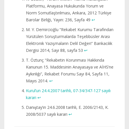
Platformu, Anayasa Hukukunda Yorum ve
Norm Somutlaştırılması, Ankara, 2012 Türkiye
Barolar Birliği, Yayın: 236, Sayfa 49
↩︎
M. Y. Demircioğlu “Rekabet Kurumu Tarafından
Yürütülen Soruşturmalarda Teşebbüsler Arası
Elektronik Yazışmaların Delil Değeri” Bankacılık
Dergisi 2014, Sayı 88, sayfa 53
↩︎
T. Öztunç “Rekabetin Korunması Hakkında
Kanunun 15. Maddesinin Anayasaya ve AİHS’ne
Aykırılığı”, Rekabet Forumu Sayı 84, Sayfa 11,
Mayıs 2014.
↩︎
Kurul’un 24.4.2007 tarihli, 07-34/347-127 sayılı
kararı
↩︎
Danıştay’ın 24.6.2008 tarihli, E. 2006/2143, K.
2008/5037 sayılı kararı
↩︎