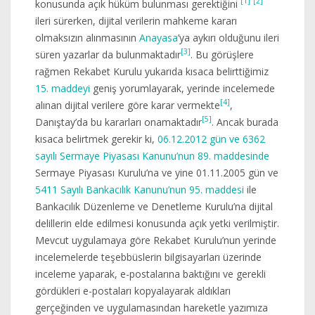
[1]
[2]
konusunda açık hüküm bulunması gerektiğini
ileri sürerken, dijital verilerin mahkeme kararı
olmaksızın alınmasının
Anayasa
’ya aykırı olduğunu ileri
[3]
süren yazarlar da bulunmaktadır
. Bu görüşlere
rağmen Rekabet Kurulu yukarıda kısaca belirttiğimiz
15. maddeyi
geniş yorumlayarak, yerinde incelemede
[4]
alınan dijital verilere göre karar vermekte
,
[5]
Danıştay’da bu kararları onamaktadır
. Ancak burada
kısaca belirtmek gerekir ki,
06.12.2012 gün ve 6362
sayılı Sermaye Piyasası Kanunu’nun 89. maddesinde
Sermaye Piyasası Kurulu’na ve yine 01.11.2005 gün ve
5411 Sayılı Bankacılık Kanunu’nun 95. maddesi
ile
Bankacılık Düzenleme ve Denetleme Kurulu’na dijital
delillerin elde edilmesi konusunda açık yetki verilmiştir.
Mevcut uygulamaya göre Rekabet Kurulu’nun yerinde
incelemelerde teşebbüslerin bilgisayarları üzerinde
inceleme yaparak, e-postalarına baktığını ve gerekli
gördükleri e-postaları kopyalayarak aldıkları
gerçeğinden ve uygulamasından hareketle yazımıza