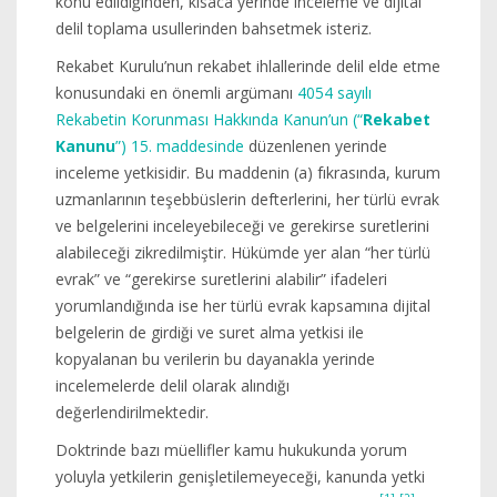
konu edildiğinden, kısaca yerinde inceleme ve dijital
delil toplama usullerinden bahsetmek isteriz.
Rekabet Kurulu’nun rekabet ihlallerinde delil elde etme
konusundaki en önemli argümanı
4054 sayılı
Rekabetin Korunması Hakkında Kanun’un (“
Rekabet
Kanunu
”) 15. maddesinde
düzenlenen yerinde
inceleme yetkisidir. Bu maddenin (a) fıkrasında, kurum
uzmanlarının teşebbüslerin defterlerini, her türlü evrak
ve belgelerini inceleyebileceği ve gerekirse suretlerini
alabileceği zikredilmiştir. Hükümde yer alan “her türlü
evrak” ve “gerekirse suretlerini alabilir” ifadeleri
yorumlandığında ise her türlü evrak kapsamına dijital
belgelerin de girdiği ve suret alma yetkisi ile
kopyalanan bu verilerin bu dayanakla yerinde
incelemelerde delil olarak alındığı
değerlendirilmektedir.
Doktrinde bazı müellifler kamu hukukunda yorum
yoluyla yetkilerin genişletilemeyeceği, kanunda yetki