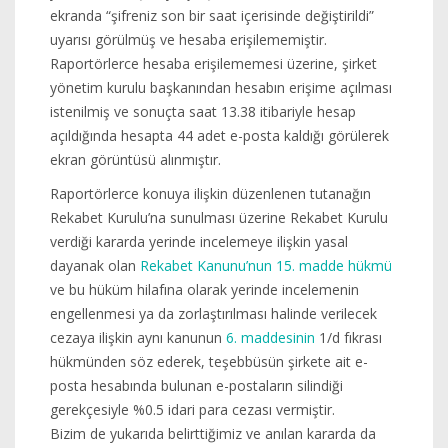
ekranda “şifreniz son bir saat içerisinde değiştirildi”
uyarısı görülmüş ve hesaba erişilememiştir.
Raportörlerce hesaba erişilememesi üzerine, şirket
yönetim kurulu başkanından hesabın erişime açılması
istenilmiş ve sonuçta saat 13.38 itibariyle hesap
açıldığında hesapta 44 adet e-posta kaldığı görülerek
ekran görüntüsü alınmıştır.
Raportörlerce konuya ilişkin düzenlenen tutanağın
Rekabet Kurulu’na sunulması üzerine Rekabet Kurulu
verdiği kararda yerinde incelemeye ilişkin yasal
dayanak olan
Rekabet Kanunu’nun 15. madde hükmü
ve bu hüküm hilafına olarak yerinde incelemenin
engellenmesi ya da zorlaştırılması halinde verilecek
cezaya ilişkin aynı kanunun
6. maddesinin
1/d fıkrası
hükmünden söz ederek, teşebbüsün şirkete ait e-
posta hesabında bulunan e-postaların silindiği
gerekçesiyle %0.5 idari para cezası vermiştir.
Bizim de yukarıda belirttiğimiz ve anılan kararda da