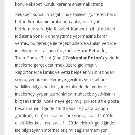
konu Rekabet Kurulu kararını anlatmak isteriz.
Rekabet Kurulu, Yozgat ilinde faaliyet gösteren hazır
beton firmalarının aralarında anlaşarak fiyat
belirlemek suretiyle Rekabet Kanunu’nu ihlal ettikleri
iddiasına yönelik önaraştırma yapılmasına karar
vermiş, bu gerekçe ile teşebbüslerde yapılan yerinde
incelemeler sırasında Coşkunlar Hazır Beton İnş.
Taah. San.ve Tic. A.Ş’ ne (“
Coşkunlar Beton
”) yerinde
inceleme gerçekleştirmek üzere gidilmiştir.
Raportörlerce kimlik ve yetki belgelerinin ibrazından
sonra, yerinde incelemeye geçilmiş ve teşebbüs
yetkilileri bilgilendirilmiştir. Akabinde de, yerinde
incelemeyi yapan uzmanlarca muhasebe yetkilisinin
bilgisayarında incelemeye geçilmiş, şirkete ait e-posta
hesabına girildiğinde 1300 kadar e-posta olduğu
görülmüştür. Çok kısa bir süre sonra, saat 11.00’de
elektrikler kesilmiş, saat 11.30’da elektrik geldiğinde
ise bilgisayarın internet erişimi sağlanamamıştır.