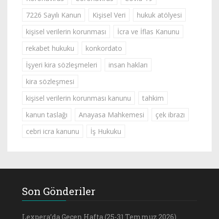
7226 Sayılı Kanun
Kişisel Veri
hukuk atölyesi
kişisel verilerin korunması
İcra ve İflas Kanunu
rekabet hukuku
konkordato
İşyeri kira sözleşmeleri
insan hakları
kira sözleşmesi
kişisel verilerin korunması kanunu
tahkim
kanun taslağı
Anayasa Mahkemesi
çek ibrazı
cebri icra kanunu
İş Hukuku
Son Gönderiler
Lexpera’da Geçen Hafta (25-31 Temmuz 2026)