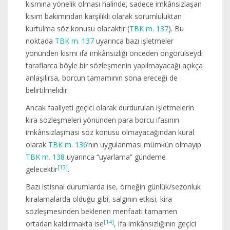
kısmına yönelik olması halinde, sadece imkânsızlaşan
kısım bakımından karşılıklı olarak sorumluluktan
kurtulma söz konusu olacaktır (
TBK m. 137
). Bu
noktada
TBK m. 137
uyarınca bazı işletmeler
yönünden kısmi ifa imkânsızlığı önceden öngörülseydi
taraflarca böyle bir sözleşmenin yapılmayacağı açıkça
anlaşılırsa, borcun tamamının sona ereceği de
belirtilmelidir.
Ancak faaliyeti geçici olarak durdurulan işletmelerin
kira sözleşmeleri yönünden para borcu ifasının
imkânsızlaşması söz konusu olmayacağından kural
olarak
TBK m. 136
’nın uygulanması mümkün olmayıp
TBK m. 138
uyarınca “uyarlama” gündeme
[13]
gelecektir
.
Bazı istisnai durumlarda ise, örneğin günlük/sezonluk
kiralamalarda olduğu gibi, salgının etkisi, kira
sözleşmesinden beklenen menfaati tamamen
[14]
ortadan kaldırmakta ise
, ifa imkânsızlığının geçici