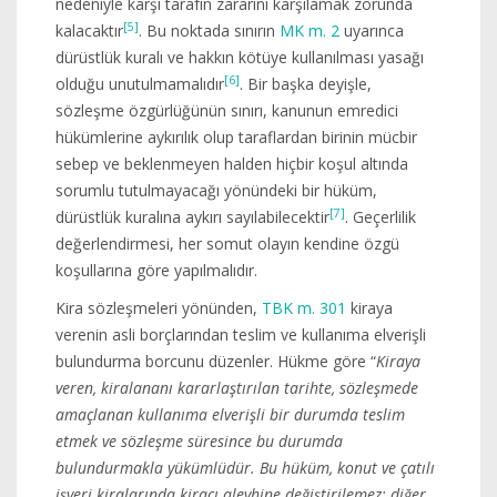
nedeniyle karşı tarafın zararını karşılamak zorunda
[5]
kalacaktır
. Bu noktada sınırın
MK m. 2
uyarınca
dürüstlük kuralı ve hakkın kötüye kullanılması yasağı
[6]
olduğu unutulmamalıdır
. Bir başka deyişle,
sözleşme özgürlüğünün sınırı, kanunun emredici
hükümlerine aykırılık olup taraflardan birinin mücbir
sebep ve beklenmeyen halden hiçbir koşul altında
sorumlu tutulmayacağı yönündeki bir hüküm,
[7]
dürüstlük kuralına aykırı sayılabilecektir
. Geçerlilik
değerlendirmesi, her somut olayın kendine özgü
koşullarına göre yapılmalıdır.
Kira sözleşmeleri yönünden,
TBK m. 301
kiraya
verenin asli borçlarından teslim ve kullanıma elverişli
bulundurma borcunu düzenler. Hükme göre “
Kiraya
veren, kiralananı kararlaştırılan tarihte, sözleşmede
amaçlanan kullanıma elverişli bir durumda teslim
etmek ve sözleşme süresince bu durumda
bulundurmakla yükümlüdür. Bu hüküm, konut ve çatılı
işyeri kiralarında kiracı aleyhine değiştirilemez; diğer