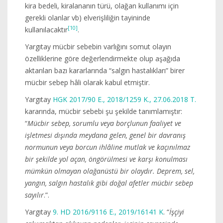
kira bedeli, kiralananın türü, olağan kullanımı için
gerekli olanlar vb) elverişliliğin tayininde
[10]
kullanılacaktır
.
Yargıtay mücbir sebebin varlığını somut olayın
özelliklerine göre değerlendirmekte olup aşağıda
aktarılan bazı kararlarında “salgın hastalıkları” birer
mücbir sebep hâli olarak kabul etmiştir.
Yargıtay
HGK 2017/90 E., 2018/1259 K., 27.06.2018 T.
kararında, mücbir sebebi şu şekilde tanımlamıştır:
“
Mücbir sebep, sorumlu veya borçlunun faaliyet ve
işletmesi dışında meydana gelen, genel bir davranış
normunun veya borcun ihlâline mutlak ve kaçınılmaz
bir şekilde yol açan, öngörülmesi ve karşı konulması
mümkün olmayan olağanüstü bir olaydır. Deprem, sel,
yangın, salgın hastalık gibi doğal afetler mücbir sebep
sayılır
.”.
Yargıtay
9. HD 2016/9116 E., 2019/16141 K
. “
İşçiyi