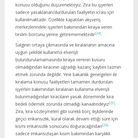
konusu olduğunu düşünmekteyiz. Zira bu işyerleri
sadece yasaklanan/durdurulan faaliyetin icrası için
kullanılmaktadır. Özellikle kapatılan alışveriş
merkezlerindeki işyerleri bakımından kiraya veren
[24]
teslim borcunu yerine getirememektedir
.
Salgının ortaya çıkmasında ve kiralananın amacına
uygun şekilde kullanıma elverişli
bulundurulamamasında kiraya verenin kusuru
olmadığından kiracının uğradığı kazanç kaybını tazmin
etmek zorunda değildir. Yine bakanlık genelgeleri ile
kiralama konusu faaliyetleri tamamen durdurulan
işyerleri bakımından kiralanan kullanıma elverişli
bulunmadığından kiracıların yasak döneminde kira
[25]
bedeli ödemek zorunda olmadığı kanaatindeyiz
.
Zira, kira sözleşmeleri gibi sürekli borç ilişkilerinde
geçici imkansızlık, kural olarak devam ettiği süre için
[26]
kısmi imkansızlık sonucunu doğuracağından
sadece imkansızlaşan kısım bakımından karşılıklı