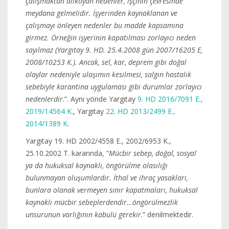
çalışmaktan alıkoyan nedenler, işçinin çevresinde
meydana gelmelidir. İşyerinden kaynaklanan ve
çalışmayı önleyen nedenler bu madde kapsamına
girmez. Örneğin işyerinin kapatılması zorlayıcı neden
sayılmaz (Yargıtay 9. HD. 25.4.2008 gün 2007/16205 E,
2008/10253 K.). Ancak, sel, kar, deprem gibi doğal
olaylar nedeniyle ulaşımın kesilmesi, salgın hastalık
sebebiyle karantina uygulaması gibi durumlar zorlayıcı
nedenlerdir
.”. Aynı yönde Yargıtay
9. HD 2016/7091 E.,
2019/14564 K
., Yargıtay
22. HD 2013/2499 E.,
2014/1389 K
.
Yargıtay 19. HD 2002/4558 E., 2002/6953 K.,
25.10.2002 T. kararında, “
Mücbir sebep, doğal, sosyal
ya da hukuksal kaynaklı, öngörülme olasılığı
bulunmayan oluşumlardır. İthal ve ihraç yasakları,
bunlara olanak vermeyen sınır kapatmaları, hukuksal
kaynaklı mücbir sebeplerdendir…öngörülmezlik
unsurunun varlığının kabulü gerekir
.” denilmektedir.