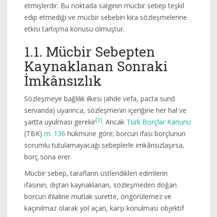
etmişlerdir. Bu noktada salgının mücbir sebep teşkil
edip etmediği ve mücbir sebebin kira sözleşmelerine
etkisi tartışma konusu olmuştur.
1.1. Mücbir Sebepten
Kaynaklanan Sonraki
İmkânsızlık
Sözleşmeye bağlılık ilkesi (ahde vefa, pacta sund
servanda) uyarınca, sözleşmenin içeriğine her hal ve
[3]
şartta uyulması gerekir
. Ancak
Türk Borçlar Kanunu
(TBK)
m. 136
hükmüne göre; borcun ifası borçlunun
sorumlu tutulamayacağı sebeplerle imkânsızlaşırsa,
borç sona erer.
Mücbir sebep, tarafların üstlendikleri edimlerin
ifasının, dıştan kaynaklanan, sözleşmeden doğan
borcun ihlaline mutlak surette, öngörülemez ve
kaçınılmaz olarak yol açan, karşı konulması objektif