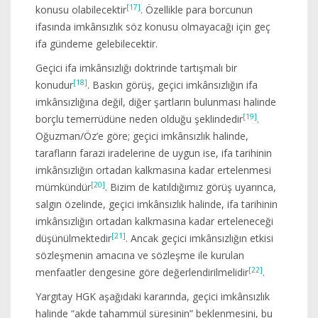
[17]
konusu olabilecektir
. Özellikle para borcunun
ifasında imkânsızlık söz konusu olmayacağı için geç
ifa gündeme gelebilecektir.
Geçici ifa imkânsızlığı doktrinde tartışmalı bir
[18]
konudur
. Baskın görüş, geçici imkânsızlığın ifa
imkânsızlığına değil, diğer şartların bulunması halinde
[19]
borçlu temerrüdüne neden olduğu şeklindedir
.
Oğuzman/Öz’e göre; geçici imkânsızlık halinde,
tarafların farazi iradelerine de uygun ise, ifa tarihinin
imkânsızlığın ortadan kalkmasına kadar ertelenmesi
[20]
mümkündür
. Bizim de katıldığımız görüş uyarınca,
salgın özelinde, geçici imkânsızlık halinde, ifa tarihinin
imkânsızlığın ortadan kalkmasına kadar erteleneceği
[21]
düşünülmektedir
. Ancak geçici imkânsızlığın etkisi
sözleşmenin amacına ve sözleşme ile kurulan
[22]
menfaatler dengesine göre değerlendirilmelidir
.
Yargıtay HGK aşağıdaki kararında, geçici imkânsızlık
halinde “akde tahammül süresinin” beklenmesini, bu