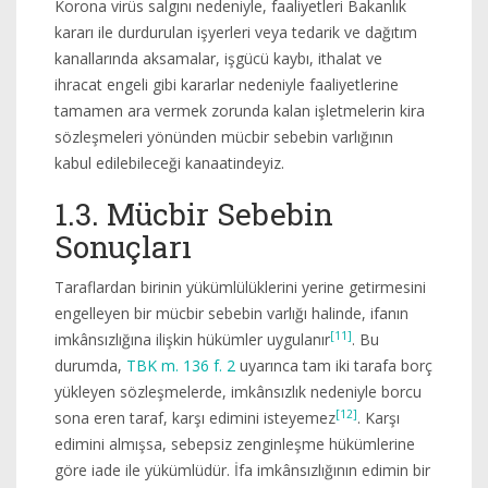
Korona virüs salgını nedeniyle, faaliyetleri Bakanlık
kararı ile durdurulan işyerleri veya tedarik ve dağıtım
kanallarında aksamalar, işgücü kaybı, ithalat ve
ihracat engeli gibi kararlar nedeniyle faaliyetlerine
tamamen ara vermek zorunda kalan işletmelerin kira
sözleşmeleri yönünden mücbir sebebin varlığının
kabul edilebileceği kanaatindeyiz.
1.3. Mücbir Sebebin
Sonuçları
Taraflardan birinin yükümlülüklerini yerine getirmesini
engelleyen bir mücbir sebebin varlığı halinde, ifanın
[11]
imkânsızlığına ilişkin hükümler uygulanır
. Bu
durumda,
TBK m. 136 f. 2
uyarınca tam iki tarafa borç
yükleyen sözleşmelerde, imkânsızlık nedeniyle borcu
[12]
sona eren taraf, karşı edimini isteyemez
. Karşı
edimini almışsa, sebepsiz zenginleşme hükümlerine
göre iade ile yükümlüdür. İfa imkânsızlığının edimin bir