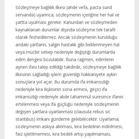
Sözleşmeye bağlılık ilkesi (ahde vefa, pacta sund
servanda) uyarınca, sözleşmenin içeriğine her hal ve
şartta uyulması gerekir. Kanundan ve sözleşmeden
kaynaklanan durumlar dışında sözleşme tek taraflı
olarak feshedilemez. Ancak sözleşmenin kurulduğu
andaki şartların, salgın hastalık gibi beklenmeyen hal
veya mücbir sebep nedeniyle değiştiği durumlarda
edim dengesi bozulabilir. Buna rağmen, edimlerin
aynen ifası talep edildiği takdirde, sözleşmeye bağlılık
ilkesinin sağladığı işlem güvenliği hakkaniyete aykırı
sonuçlara yol açar. Bu durumda ifa imkansızlığı
nedeniyle kira ilişkisinin sona ermesi, geçici ifa
imkansızlığı nedeniyle akde tahammül süresince ifanın
ertelenmesi veya ifa güçlüğü nedeniyle sözleşmenin
değişen şartlara uyarlanması (clausula rebus sic
stantibus) imkanı gündeme gelebilecektir. Uyarlama;
sözleşmenin askıya alınması, kira bedelinin indirilmesi,
faiz işletilmemesi, kira bedeli artışı yapılmaması,