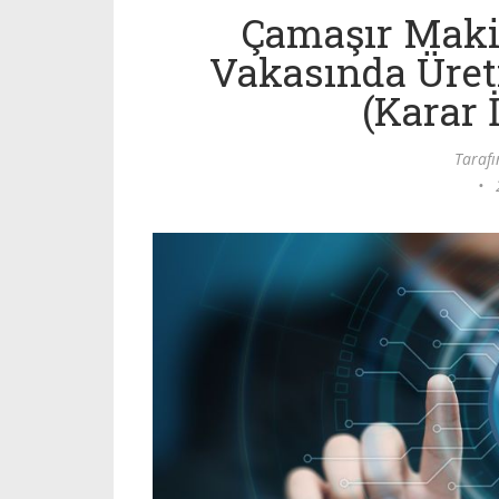
Çamaşır Mak
Vakasında Üret
(Karar 
Taraf
•