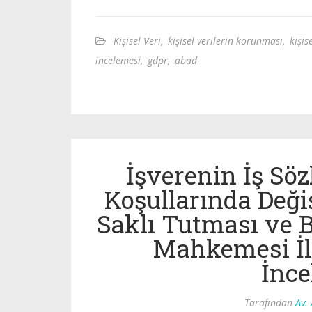
Kişisel Veri
,
kişisel verilerin korunması
,
kişis
incelemesi
,
gdpr
,
abad
İşverenin İş Sö
Koşullarında Değ
Saklı Tutması ve 
Mahkemesi İle
İnc
Tarafından
Av.