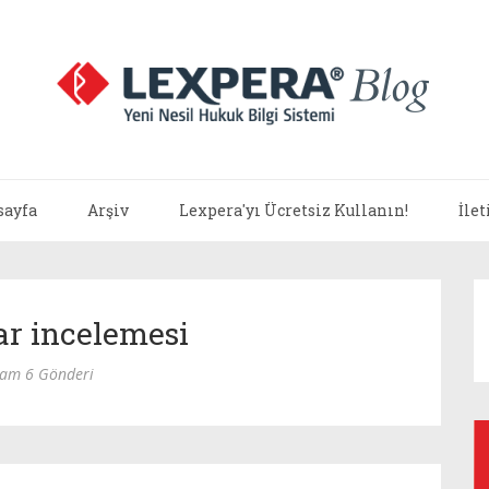
sayfa
Arşiv
Lexpera'yı Ücretsiz Kullanın!
İle
ar incelemesi
lam 6 Gönderi