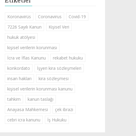
Etiketler
Koronavirüs
Coronavirus
Covid-19
7226 Sayılı Kanun
Kişisel Veri
hukuk atölyesi
kişisel verilerin korunması
İcra ve İflas Kanunu
rekabet hukuku
konkordato
İşyeri kira sözleşmeleri
insan hakları
kira sözleşmesi
kişisel verilerin korunması kanunu
tahkim
kanun taslağı
Anayasa Mahkemesi
çek ibrazı
cebri icra kanunu
İş Hukuku