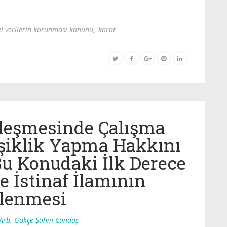
el verilerin korunması kanunu
,
karar
zleşmesinde Çalışma
işiklik Yapma Hakkını
Bu Konudaki İlk Derece
 İstinaf İlamının
elenmesi
 Arb. Gökçe Şahin Candaş