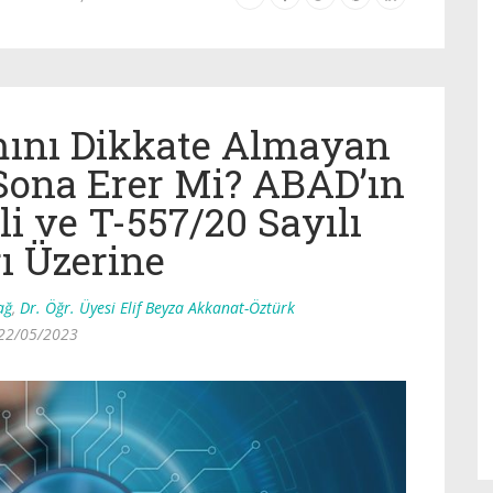
ımını Dikkate Almayan
Sona Erer Mi? ABAD’ın
li ve T-557/20 Sayılı
ı Üzerine
ağ
,
Dr. Öğr. Üyesi Elif Beyza Akkanat-Öztürk
22/05/2023