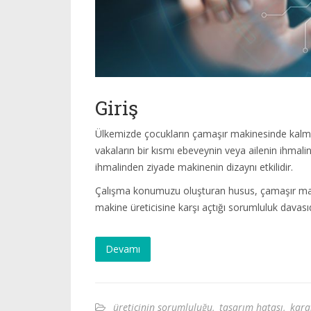
Giriş
Ülkemizde çocukların çamaşır makinesinde kalma
vakaların bir kısmı ebeveynin veya ailenin ihmali
ihmalinden ziyade makinenin dizaynı etkilidir.
Çalışma konumuzu oluşturan husus, çamaşır maki
makine üreticisine karşı açtığı sorumluluk davası
Devamı
üreticinin sorumluluğu
,
tasarım hatası
,
kara