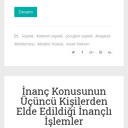
Devamı
Soyadı
,
Kadının soyadı
,
çocuğun soyadı
,
Anayasa
Mahkemesi
,
Medeni Hukuk
,
insan hakları
İnanç Konusunun
Üçüncü Kişilerden
Elde Edildiği İnançlı
İşlemler