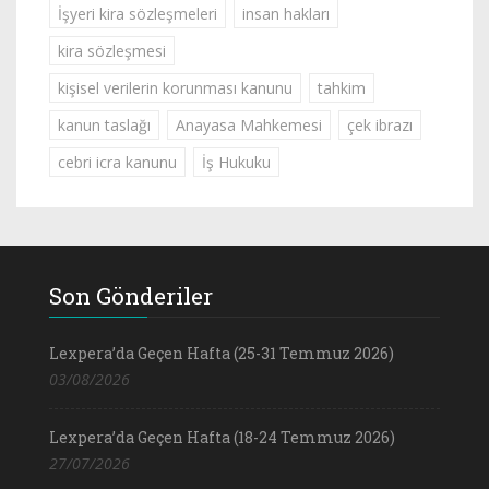
İşyeri kira sözleşmeleri
insan hakları
kira sözleşmesi
kişisel verilerin korunması kanunu
tahkim
kanun taslağı
Anayasa Mahkemesi
çek ibrazı
cebri icra kanunu
İş Hukuku
Son Gönderiler
Lexpera’da Geçen Hafta (25-31 Temmuz 2026)
03/08/2026
Lexpera’da Geçen Hafta (18-24 Temmuz 2026)
27/07/2026