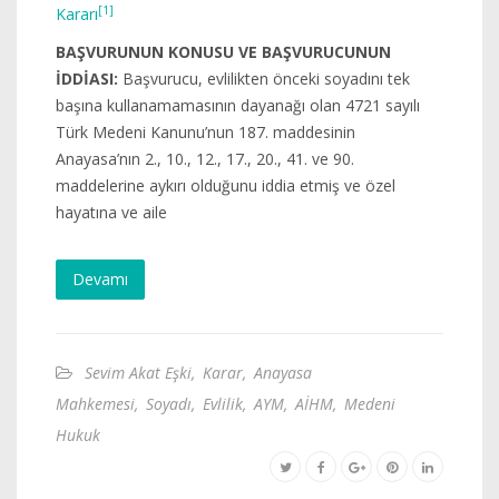
[1]
Kararı
BAŞVURUNUN KONUSU VE BAŞVURUCUNUN
İDDİASI:
Başvurucu, evlilikten önceki soyadını tek
başına kullanamamasının dayanağı olan 4721 sayılı
Türk Medeni Kanunu’nun 187. maddesinin
Anayasa’nın 2., 10., 12., 17., 20., 41. ve 90.
maddelerine aykırı olduğunu iddia etmiş ve özel
hayatına ve aile
Devamı
Sevim Akat Eşki
,
Karar
,
Anayasa
Mahkemesi
,
Soyadı
,
Evlilik
,
AYM
,
AİHM
,
Medeni
Hukuk