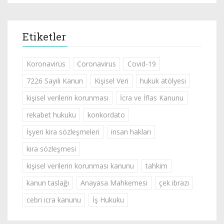
Etiketler
Koronavirüs
Coronavirus
Covid-19
7226 Sayılı Kanun
Kişisel Veri
hukuk atölyesi
kişisel verilerin korunması
İcra ve İflas Kanunu
rekabet hukuku
konkordato
İşyeri kira sözleşmeleri
insan hakları
kira sözleşmesi
kişisel verilerin korunması kanunu
tahkim
kanun taslağı
Anayasa Mahkemesi
çek ibrazı
cebri icra kanunu
İş Hukuku