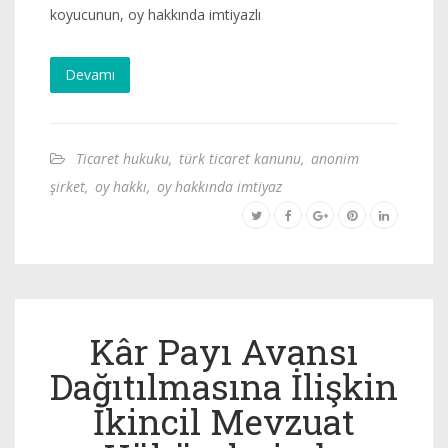
koyucunun, oy hakkında imtiyazlı
Devamı
Ticaret hukuku
,
türk ticaret kanunu
,
anonim
şirket
,
oy hakkı
,
oy hakkında imtiyaz
Kâr Payı Avansı
Dağıtılmasına İlişkin
İkincil Mevzuat