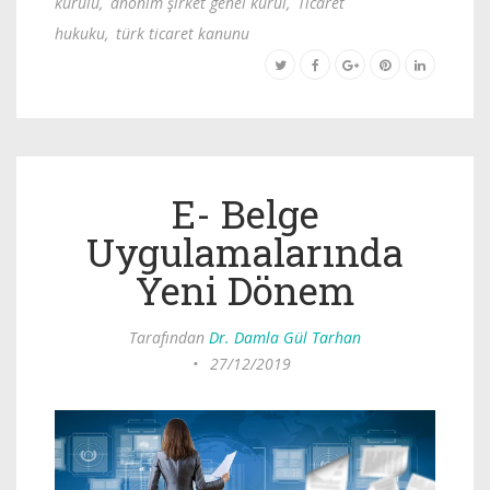
kurulu
,
anonim şirket genel kurul
,
Ticaret
hukuku
,
türk ticaret kanunu
E- Belge
Uygulamalarında
Yeni Dönem
Tarafından
Dr. Damla Gül Tarhan
•
27/12/2019