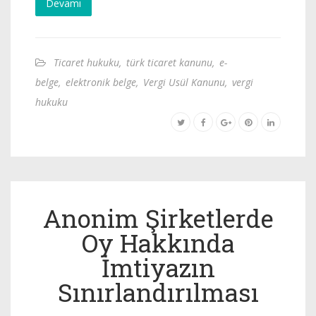
Devamı
Ticaret hukuku
,
türk ticaret kanunu
,
e-
belge
,
elektronik belge
,
Vergi Usül Kanunu
,
vergi
hukuku
Anonim Şirketlerde
Oy Hakkında
İmtiyazın
Sınırlandırılması