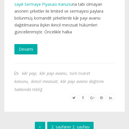
sayılı Sermaye Piyasası Kanunu
na tabi olmayan
anonim şirketler ile limited ve sermayesi paylara
bölünmüş komandit şirketlerde kâr payı avansı
dağıtılmasına ilişkin ikincil mevzuat hükümleri
güncellenmiştir. Öncelikle halka
Devamı
kâr payı
,
kâr payı avansı
,
türk ticaret
kanunu
,
ikincil mevzuat
,
kâr payı avansı dağıtımı
hakkında tebliğ
2. sayfanın 2. sayfası