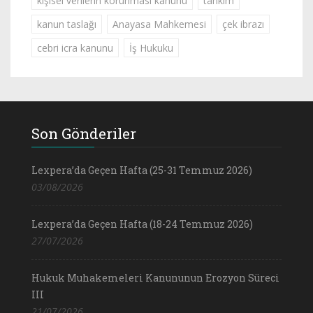
kişisel verilerin korunması kanunu
tahkim
kanun taslağı
Anayasa Mahkemesi
çek ibrazı
cebri icra kanunu
İş Hukuku
Son Gönderiler
Lexpera’da Geçen Hafta (25-31 Temmuz 2026)
03/08/2026
Lexpera’da Geçen Hafta (18-24 Temmuz 2026)
27/07/2026
Hukuk Muhakemeleri Kanununun Erozyon Süreci
III
21/07/2026