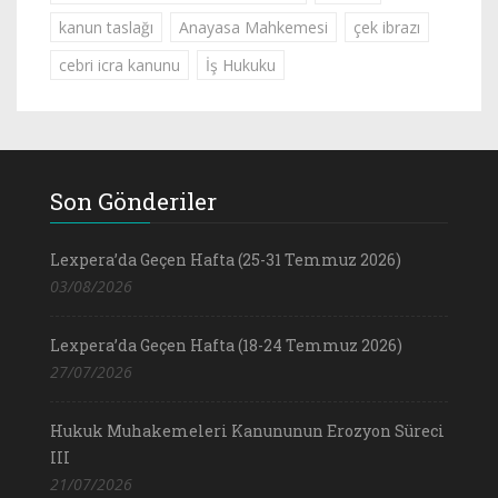
kanun taslağı
Anayasa Mahkemesi
çek ibrazı
cebri icra kanunu
İş Hukuku
Son Gönderiler
Lexpera’da Geçen Hafta (25-31 Temmuz 2026)
03/08/2026
Lexpera’da Geçen Hafta (18-24 Temmuz 2026)
27/07/2026
Hukuk Muhakemeleri Kanununun Erozyon Süreci
III
21/07/2026