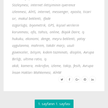
Sözleşmesi
,
internet iletişiminin işverence
izlenmesi
,
AİHS
,
internet
,
messenger
,
eposta
,
ticari
sır
,
makul beklenti
,
ifade
özgürlüğü
,
biyometrik
,
GPS
,
kişisel verilerin
korunması
,
ofis
,
tahsis
,
online
,
Büyük Daire
,
iş
hukuku
,
ekonomi
,
denge
,
meşru beklenti
,
yatay
uygulanma
,
mahrem
,
takdir marjı
,
usuli
güvenceler
,
bilişim
,
kıdem tazminatı
,
disiplin
,
Avrupa
Birliği
,
ultima ratio
,
iş
akdi
,
kamera
,
mikrofon
,
izleme
,
takip
,
fesih
,
Avrupa
İnsan Hakları Mahkemesi
,
AİHM
1. sayfanın 1. sayfası