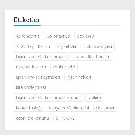
Etiketler
Koronavirüs
Coronavirus
Covid-19
7226 Sayılı Kanun
Kişisel Veri
hukuk atölyesi
kişisel verilerin korunması
İcra ve İflas Kanunu
rekabet hukuku
konkordato
İşyeri kira sözleşmeleri
insan hakları
kira sözleşmesi
kişisel verilerin korunması kanunu
tahkim
kanun taslağı
Anayasa Mahkemesi
çek ibrazı
cebri icra kanunu
İş Hukuku