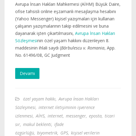
Avrupa İnsan Hakları Mahkemesi (AİHM) Büyük Daire,
ofise tahsisli online eşzamanlı mesajlaşma hesabını
(Yahoo Messenger) kişisel yazışmaları için kullanan
çalışanın yazışmalarının takip edilmesini ve buna
dayanarak işten çıkartılmasını,
Avrupa İnsan Hakları
Sözleşmesi
nin özel yaşam hakkını düzenleyen 8.
maddesinin ihlali saydı (
Bărbulescu v. Romania
, App.
No. 61496/08, GC Judgment
Devamı
özel yaşam hakkı
,
Avrupa İnsan Hakları
Sözleşmesi
,
internet iletişiminin işverence
izlenmesi
,
AİHS
,
internet
,
messenger
,
eposta
,
ticari
sır
,
makul beklenti
,
ifade
özgürlüğü
,
biyometrik
,
GPS
,
kişisel verilerin