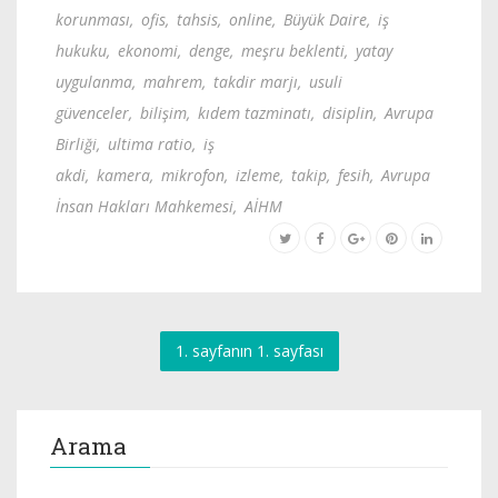
korunması
,
ofis
,
tahsis
,
online
,
Büyük Daire
,
iş
hukuku
,
ekonomi
,
denge
,
meşru beklenti
,
yatay
uygulanma
,
mahrem
,
takdir marjı
,
usuli
güvenceler
,
bilişim
,
kıdem tazminatı
,
disiplin
,
Avrupa
Birliği
,
ultima ratio
,
iş
akdi
,
kamera
,
mikrofon
,
izleme
,
takip
,
fesih
,
Avrupa
İnsan Hakları Mahkemesi
,
AİHM
1. sayfanın 1. sayfası
Arama