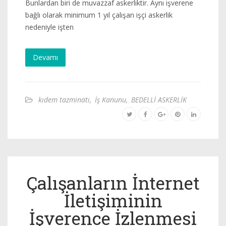
Bunlardan biri de muvazzaf askerliktir. Aynı işverene
bağlı olarak minimum 1 yıl çalışan işçi askerlik
nedeniyle işten
Devamı
kıdem tazminatı
,
İş Kanunu
,
BEDELLİ ASKERLİK
Çalışanların İnternet
İletişiminin
İşverence İzlenmesi