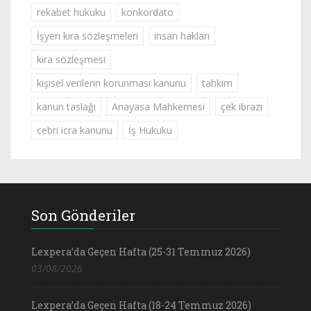
rekabet hukuku
konkordato
İşyeri kira sözleşmeleri
insan hakları
kira sözleşmesi
kişisel verilerin korunması kanunu
tahkim
kanun taslağı
Anayasa Mahkemesi
çek ibrazı
cebri icra kanunu
İş Hukuku
Son Gönderiler
Lexpera’da Geçen Hafta (25-31 Temmuz 2026)
03/08/2026
Lexpera’da Geçen Hafta (18-24 Temmuz 2026)