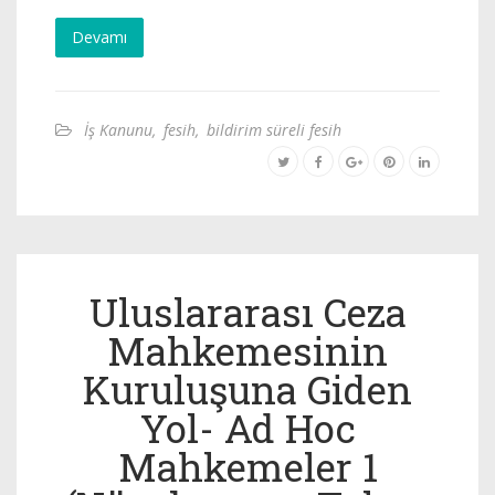
Devamı
İş Kanunu
,
fesih
,
bildirim süreli fesih
Uluslararası Ceza
Mahkemesinin
Kuruluşuna Giden
Yol- Ad Hoc
Mahkemeler 1